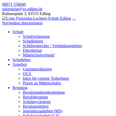
08071 558040
sekretariat@vs-edling.de
Rathausplatz 3, 83533 Edling
Navigation überspringen
Schule
Schulverfassung
Schulleitung
Schülersprecher / Verbindungslehrer
Elternbeirat
Mittelschulverbund
Schulleben
Angebot
Ganztagesklassen
OGS
Infos für externe Teilnehmer
Praxis an Mittelschulen
Beratung
Berufseinstiegsbegleitung
Berufsberatung
Schulpsychologe
Beratungslehrer
Jugendsozialarbeit (MS)
Schulsozialarbeit (GS)