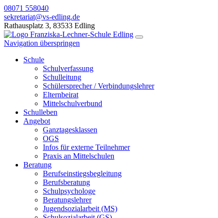
08071 558040
sekretariat@vs-edling.de
Rathausplatz 3, 83533 Edling
Navigation überspringen
Schule
Schulverfassung
Schulleitung
Schülersprecher / Verbindungslehrer
Elternbeirat
Mittelschulverbund
Schulleben
Angebot
Ganztagesklassen
OGS
Infos für externe Teilnehmer
Praxis an Mittelschulen
Beratung
Berufseinstiegsbegleitung
Berufsberatung
Schulpsychologe
Beratungslehrer
Jugendsozialarbeit (MS)
Schulsozialarbeit (GS)