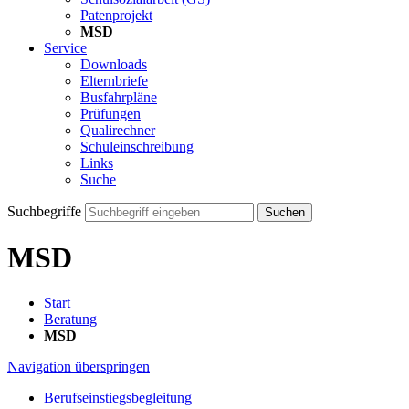
Patenprojekt
MSD
Service
Downloads
Elternbriefe
Busfahrpläne
Prüfungen
Qualirechner
Schuleinschreibung
Links
Suche
Suchbegriffe
Suchen
MSD
Start
Beratung
MSD
Navigation überspringen
Berufseinstiegsbegleitung