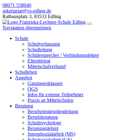
08071 558040
sekretariat@vs-edling.de
Rathausplatz 3, 83533 Edling
Navigation überspringen
Schule
Schulverfassung
Schulleitung
Schülersprecher / Verbindungslehrer
Elternbeirat
Mittelschulverbund
Schulleben
Angebot
Ganztagesklassen
OGS
Infos für externe Teilnehmer
Praxis an Mittelschulen
Beratung
Berufseinstiegsbegleitung
Berufsberatung
Schulpsychologe
Beratungslehrer
Jugendsozialarbeit (MS)
Schulsozialarbeit (GS)