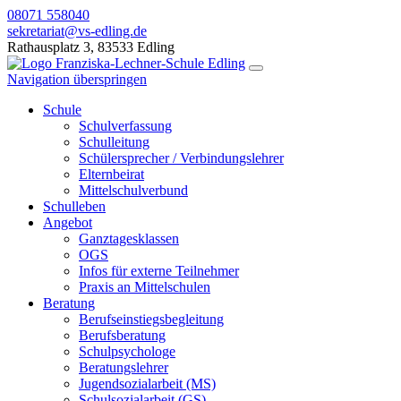
08071 558040
sekretariat@vs-edling.de
Rathausplatz 3, 83533 Edling
Navigation überspringen
Schule
Schulverfassung
Schulleitung
Schülersprecher / Verbindungslehrer
Elternbeirat
Mittelschulverbund
Schulleben
Angebot
Ganztagesklassen
OGS
Infos für externe Teilnehmer
Praxis an Mittelschulen
Beratung
Berufseinstiegsbegleitung
Berufsberatung
Schulpsychologe
Beratungslehrer
Jugendsozialarbeit (MS)
Schulsozialarbeit (GS)