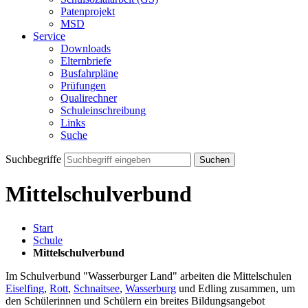
Patenprojekt
MSD
Service
Downloads
Elternbriefe
Busfahrpläne
Prüfungen
Qualirechner
Schuleinschreibung
Links
Suche
Suchbegriffe
Suchen
Mittelschulverbund
Start
Schule
Mittelschulverbund
Im Schulverbund "Wasserburger Land" arbeiten die Mittelschulen
Eiselfing
,
Rott
,
Schnaitsee
,
Wasserburg
und Edling zusammen, um
den Schülerinnen und Schülern ein breites Bildungsangebot