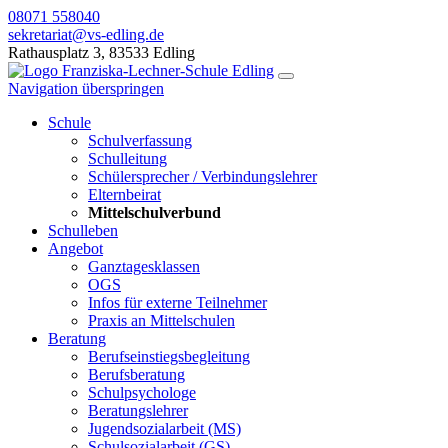
08071 558040
sekretariat@vs-edling.de
Rathausplatz 3, 83533 Edling
Navigation überspringen
Schule
Schulverfassung
Schulleitung
Schülersprecher / Verbindungslehrer
Elternbeirat
Mittelschulverbund
Schulleben
Angebot
Ganztagesklassen
OGS
Infos für externe Teilnehmer
Praxis an Mittelschulen
Beratung
Berufseinstiegsbegleitung
Berufsberatung
Schulpsychologe
Beratungslehrer
Jugendsozialarbeit (MS)
Schulsozialarbeit (GS)