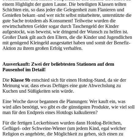
einem Highlight der guten Laune. Die beteiligten Klassen teilten
Schichten ein, so dass jeder die Gelegenheit zum Flanieren und
Genießen bekam -und wer nicht selbst mitarbeitete, unterstützte die
gute Sache trotzdem als Konsument! Teilweise wurden die
erwirtschafteten Gelder sogar durch Taschengeld der Kinder
aufgestockt, was beweist, wie dringend der Wunsch zu helfen ist.
Großer Dank gilt auch den Eltern, die die Kinder und Jugendlichen
mit genügend Kleingeld ausgestattet haben und somit der Benefiz-
Aktion zu ihrem großen Erfolg verhalfen.
Ausverkauft: Zwei der beliebtesten Stationen auf dem
Pausenhof im Detail!
Die
Klasse 9b
entschied sich für einen Hotdog-Stand, da sie der
Meinung war, dass etwas Deftiges eine gute Abwechslung zu
Kuchen und Süßigkeiten sein würde.
Eine Woche davor begannen die Planungen: Wer kauft ein, was
wird alles benötigt, wo gibt es die günstigsten Produkte, wie viel soll
man für den Endpreis eines Hotdogs kalkulieren?
Für die fertigen Leckerbissen wurden dann Hotdog-Brötchen,
Geflügel- oder Schweine-Wiener (um jedem Kind, egal welcher
Religion es angehörte, die Möglichkeit zu geben, sich einen zu