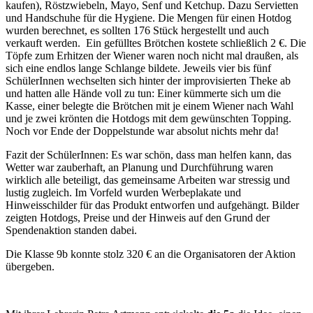
kaufen), Röstzwiebeln, Mayo, Senf und Ketchup. Dazu Servietten
und Handschuhe für die Hygiene. Die Mengen für einen Hotdog
wurden berechnet, es sollten 176 Stück hergestellt und auch
verkauft werden. Ein gefülltes Brötchen kostete schließlich 2 €. Die
Töpfe zum Erhitzen der Wiener waren noch nicht mal draußen, als
sich eine endlos lange Schlange bildete. Jeweils vier bis fünf
SchülerInnen wechselten sich hinter der improvisierten Theke ab
und hatten alle Hände voll zu tun: Einer kümmerte sich um die
Kasse, einer belegte die Brötchen mit je einem Wiener nach Wahl
und je zwei krönten die Hotdogs mit dem gewünschten Topping.
Noch vor Ende der Doppelstunde war absolut nichts mehr da!
Fazit der SchülerInnen: Es war schön, dass man helfen kann, das
Wetter war zauberhaft, an Planung und Durchführung waren
wirklich alle beteiligt, das gemeinsame Arbeiten war stressig und
lustig zugleich. Im Vorfeld wurden Werbeplakate und
Hinweisschilder für das Produkt entworfen und aufgehängt. Bilder
zeigten Hotdogs, Preise und der Hinweis auf den Grund der
Spendenaktion standen dabei.
Die Klasse 9b konnte stolz 320 € an die Organisatoren der Aktion
übergeben.