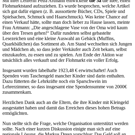
Mit ihrer Lehrerin Petra Artmann entwickelte
die 5a
die Idee, einen
Flohmarktstand aufzuziehen. Es wurde besprochen, welche Artikel
sich gut dafür eignen (z. B. aussortierte Bücher, CDs, Spiele und
Spielsachen, Schmuck und Haarschmuck). Was keine Chance auf
einen Verkauf hätte, sollte man doch lieber zu Hause lassen, meinte
Frau Artmann: „Die angeschlagene Vase von der Oma wird kaum
über den Tresen gehen!“ Dafür rundeten selbst gebastelte
Lesezeichen und eine kleine Auswahl an Gebäck (Muffins,
Quarkbällchen) das Sortiment ab. Am Stand wechselten sich Jungen
und Mädchen ab, so dass jeder Verkäufer auch Zeit bekam, selbst
einzukaufen, zu essen und zu spielen. Am Ende der Aktion war
tatsächlich alles verkauft und der Flohmarkt ein voller Erfolg.
Insgesamt wurden fabelhafte 1923,48 € erwirtschaftet! Auch
Spenden vom Taschengeld mancher Kinder sind darin enthalten.
Dazu fütterten die Lehrkräfte noch ein Sparschwein im
Lehrerzimmer, so dass insgesamt eine Spendensumme von 2000€
zusammenkam.
Herzlichen Dank auch an die Eltern, die ihre Kinder mit Kleingeld
ausgestattet haben und damit das Erreichen dieses hohen Betrags
ermöglichten.
Nun stellte sich die Frage, welche Organisation unterstützt werden
sollte. Nach einer kurzen Diskussion einigte man sich auf eine
regionale Lösung, die Markus Dresp vorschlug: Das Geld soll an