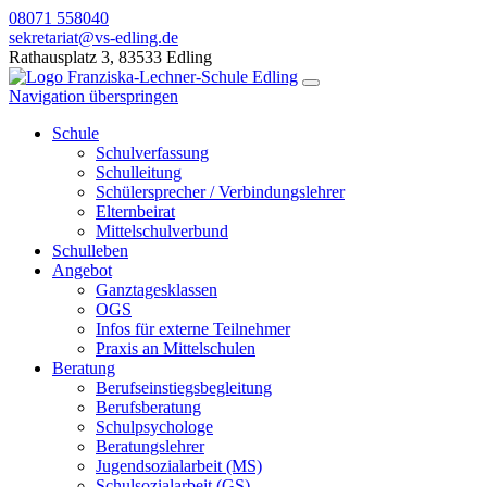
08071 558040
sekretariat@vs-edling.de
Rathausplatz 3, 83533 Edling
Navigation überspringen
Schule
Schulverfassung
Schulleitung
Schülersprecher / Verbindungslehrer
Elternbeirat
Mittelschulverbund
Schulleben
Angebot
Ganztagesklassen
OGS
Infos für externe Teilnehmer
Praxis an Mittelschulen
Beratung
Berufseinstiegsbegleitung
Berufsberatung
Schulpsychologe
Beratungslehrer
Jugendsozialarbeit (MS)
Schulsozialarbeit (GS)