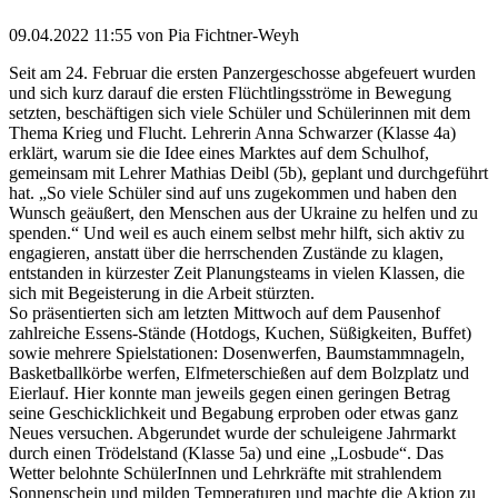
09.04.2022 11:55
von Pia Fichtner-Weyh
Seit am 24. Februar die ersten Panzergeschosse abgefeuert wurden
und sich kurz darauf die ersten Flüchtlingsströme in Bewegung
setzten, beschäftigen sich viele Schüler und Schülerinnen mit dem
Thema Krieg und Flucht. Lehrerin Anna Schwarzer (Klasse 4a)
erklärt, warum sie die Idee eines Marktes auf dem Schulhof,
gemeinsam mit Lehrer Mathias Deibl (5b), geplant und durchgeführt
hat. „So viele Schüler sind auf uns zugekommen und haben den
Wunsch geäußert, den Menschen aus der Ukraine zu helfen und zu
spenden.“ Und weil es auch einem selbst mehr hilft, sich aktiv zu
engagieren, anstatt über die herrschenden Zustände zu klagen,
entstanden in kürzester Zeit Planungsteams in vielen Klassen, die
sich mit Begeisterung in die Arbeit stürzten.
So präsentierten sich am letzten Mittwoch auf dem Pausenhof
zahlreiche Essens-Stände (Hotdogs, Kuchen, Süßigkeiten, Buffet)
sowie mehrere Spielstationen: Dosenwerfen, Baumstammnageln,
Basketballkörbe werfen, Elfmeterschießen auf dem Bolzplatz und
Eierlauf. Hier konnte man jeweils gegen einen geringen Betrag
seine Geschicklichkeit und Begabung erproben oder etwas ganz
Neues versuchen. Abgerundet wurde der schuleigene Jahrmarkt
durch einen Trödelstand (Klasse 5a) und eine „Losbude“. Das
Wetter belohnte SchülerInnen und Lehrkräfte mit strahlendem
Sonnenschein und milden Temperaturen und machte die Aktion zu