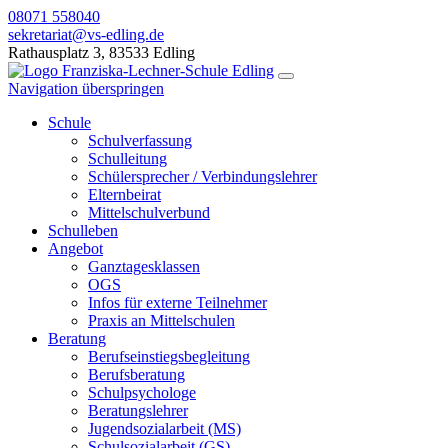
08071 558040
sekretariat@vs-edling.de
Rathausplatz 3, 83533 Edling
Navigation überspringen
Schule
Schulverfassung
Schulleitung
Schülersprecher / Verbindungslehrer
Elternbeirat
Mittelschulverbund
Schulleben
Angebot
Ganztagesklassen
OGS
Infos für externe Teilnehmer
Praxis an Mittelschulen
Beratung
Berufseinstiegsbegleitung
Berufsberatung
Schulpsychologe
Beratungslehrer
Jugendsozialarbeit (MS)
Schulsozialarbeit (GS)