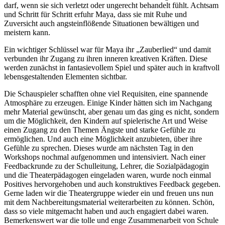
darf, wenn sie sich verletzt oder ungerecht behandelt fühlt. Achtsam
und Schritt für Schritt erfuhr Maya, dass sie mit Ruhe und
Zuversicht auch angsteinflößende Situationen bewältigen und
meistern kann.
Ein wichtiger Schlüssel war für Maya ihr „Zauberlied“ und damit
verbunden ihr Zugang zu ihren inneren kreativen Kräften. Diese
werden zunächst in fantasievollem Spiel und später auch in kraftvoll
lebensgestaltenden Elementen sichtbar.
Die Schauspieler schafften ohne viel Requisiten, eine spannende
Atmosphäre zu erzeugen. Einige Kinder hätten sich im Nachgang
mehr Material gewünscht, aber genau um das ging es nicht, sondern
um die Möglichkeit, den Kindern auf spielerische Art und Weise
einen Zugang zu den Themen Ängste und starke Gefühle zu
ermöglichen. Und auch eine Möglichkeit anzubieten, über ihre
Gefühle zu sprechen. Dieses wurde am nächsten Tag in den
Workshops nochmal aufgenommen und intensiviert. Nach einer
Feedbackrunde zu der Schulleitung, Lehrer, die Sozialpädagogin
und die Theaterpädagogen eingeladen waren, wurde noch einmal
Positives hervorgehoben und auch konstruktives Feedback gegeben.
Gerne laden wir die Theatergruppe wieder ein und freuen uns nun
mit dem Nachbereitungsmaterial weiterarbeiten zu können. Schön,
dass so viele mitgemacht haben und auch engagiert dabei waren.
Bemerkenswert war die tolle und enge Zusammenarbeit von Schule