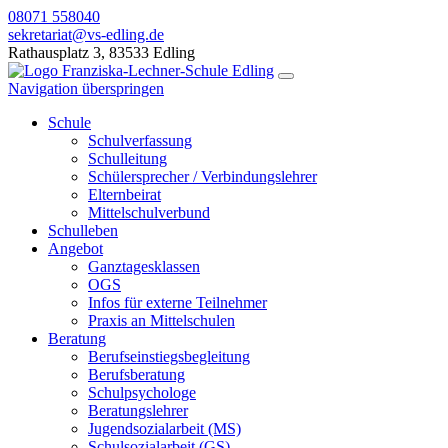
08071 558040
sekretariat@vs-edling.de
Rathausplatz 3, 83533 Edling
Navigation überspringen
Schule
Schulverfassung
Schulleitung
Schülersprecher / Verbindungslehrer
Elternbeirat
Mittelschulverbund
Schulleben
Angebot
Ganztagesklassen
OGS
Infos für externe Teilnehmer
Praxis an Mittelschulen
Beratung
Berufseinstiegsbegleitung
Berufsberatung
Schulpsychologe
Beratungslehrer
Jugendsozialarbeit (MS)
Schulsozialarbeit (GS)