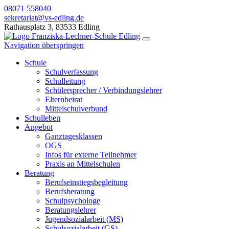
08071 558040
sekretariat@vs-edling.de
Rathausplatz 3, 83533 Edling
Navigation überspringen
Schule
Schulverfassung
Schulleitung
Schülersprecher / Verbindungslehrer
Elternbeirat
Mittelschulverbund
Schulleben
Angebot
Ganztagesklassen
OGS
Infos für externe Teilnehmer
Praxis an Mittelschulen
Beratung
Berufseinstiegsbegleitung
Berufsberatung
Schulpsychologe
Beratungslehrer
Jugendsozialarbeit (MS)
Schulsozialarbeit (GS)